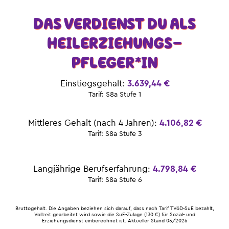
DAS VERDIENST DU ALS
HEIL­ERZIEHUNGS­
PFLEGER*IN
Einstiegsgehalt:
3.639,44 €
Tarif: S8a Stufe 1
Mittleres Gehalt (nach 4 Jahren):
4
.106,82 €
Tarif: S8a Stufe 3
Langjährige Berufserfahrung:
4.798,84 €
Tarif: S8a Stufe 6
Bruttogehalt. Die Angaben beziehen sich darauf, dass nach Tarif TVöD-SuE bezahlt,
Vollzeit gearbeitet wird sowie die SuE-Zulage (130 €) für Sozial- und
Erziehungsdienst einberechnet ist. Aktueller Stand 05/2026